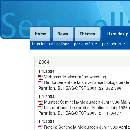
Home
News
Thèmes
Liste des p
tous les publications
par année
par thème
2004
1.1.2004
Verbesserte Masernüberwachung
Renforcement de la surveillance biologique de
Parution:
Bull BAG/OFSP 2004; 22: 362-366
1.1.2004
Mumps: Sentinella-Meldungen Juni 1986-Mai 
Les oreillons: Déclaration Sentinella juin 1986
Parution:
Bull BAG/OFSP 2003; 27: 476-477
1.1.2004
Röteln: Sentinella Meldungen Juni 1986-April 