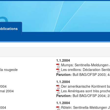
ublications
1.1.2004
Mumps: Sentinella-Meldungen 
 la rougeole
Les oreillons: Déclaration Sent
Parution:
Bull BAG/OFSP 2003; 4
1.1.2004
2004
Der amerikanische Kontinent ba
-mai 2004
Les Amériques sont très proches
Parution:
Bull BAG/OFSP 2004; 2
1.1.2004
2004
Röteln: Sentinella-Meldungen 