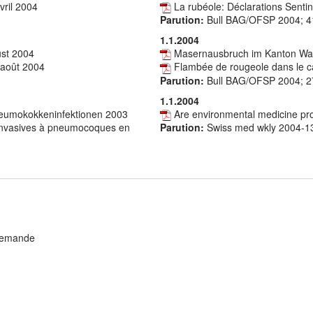
vril 2004
La rubéole: Déclarations Sentin
Parution:
Bull BAG/OFSP 2004; 4
1.1.2004
ust 2004
Masernausbruch im Kanton Wa
-août 2004
Flambée de rougeole dans le c
Parution:
Bull BAG/OFSP 2004; 2
1.1.2004
Pneumokokkeninfektionen 2003
Are environmental medicine pro
 invasives à pneumocoques en
Parution:
Swiss med wkly 2004-1
 demande